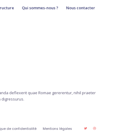
ructure
Qui sommes-nous ?
Nous contacter
anda deflexerit quae Romae gererentur, nihil praeter
a digressurus.
ique de confidentialité
Mentions légales