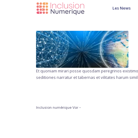
Les News
Et quoniam mirari posse quosdam peregrinos existimo 
seditiones narratur et tabernas et vilitates harum si
Inclusion numérique Var -