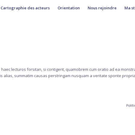
Cartographie des acteurs
Orientation
Nous rejoindre
Ma st
haec lecturos forsitan, si contigerit, quamobrem cum oratio ad ea monstr
milis alias, summatim causas perstringam nusquam a veritate sponte propri
Polit