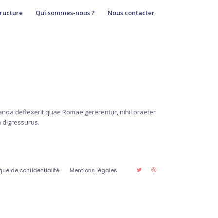
ructure
Qui sommes-nous ?
Nous contacter
anda deflexerit quae Romae gererentur, nihil praeter
a digressurus.
ique de confidentialité
Mentions légales