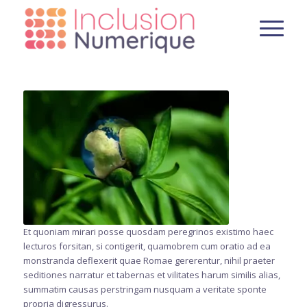
Et quoniam mirari posse quosdam peregrinos existimo haec
lecturos forsitan, si contigerit, quamobrem cum oratio ad ea
monstranda deflexerit quae Romae gererentur, nihil praeter
seditiones narratur et tabernas et vilitates harum similis alias,
summatim causas perstringam nusquam a veritate sponte
propria digressurus.